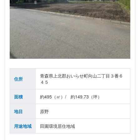
青森県上北郡おいらせ町向山二丁目３番６
住所
４５
面積
約495（㎡）/ 約149.73（坪）
地目
原野
用途地域
田園環境居住地域