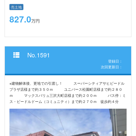
売土地
827.0
万円
No.1591
登録日：
次回更新日：
※建物解体後、更地での引渡し！ スーパーシティアサヒビードル
プラザ店様まで約３５０ｍ ユニバース松園町店様まで約２８０
ｍ マックスバリュ三沢大町店様まで約２００ｍ バス停：ミ
ス・ビードルドーム（コミュニティ）まで約２７０ｍ 徒歩約４分