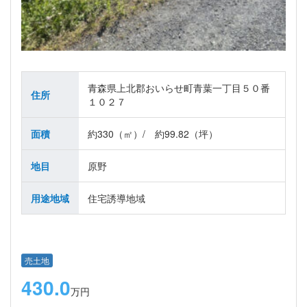
青森県上北郡おいらせ町青葉一丁目５０番
住所
１０２７
面積
約330（㎡）/ 約99.82（坪）
地目
原野
用途地域
住宅誘導地域
売土地
430.0
万円