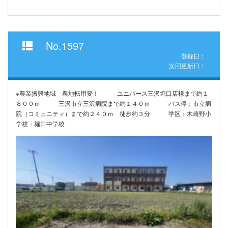
No.1597
登録日：
次回更新日：
※農業振興地域 農地転用要！ ユニバース三沢堀口店様まで約１
８００ｍ 三沢市立三沢病院まで約１４０ｍ バス停：市立病
院（コミュニティ）まで約２４０ｍ 徒歩約３分 学区：木崎野小
学校・堀口中学校