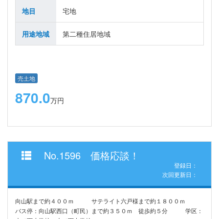
地目
宅地
用途地域
第二種住居地域
売土地
870.0
万円
No.1596 価格応談！
登録日：
次回更新日：
向山駅まで約４００ｍ サテライト六戸様まで約１８００ｍ
バス停：向山駅西口（町民）まで約３５０ｍ 徒歩約５分 学区：