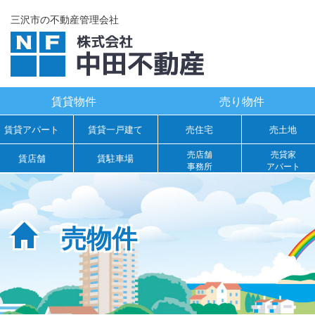
三沢市の不動産管理会社
賃貸物件
売り物件
賃貸アパート
賃貸一戸建て
売住宅
売土地
売店舗
売貸家
賃店舗
賃駐車場
事務所
アパート
売物件