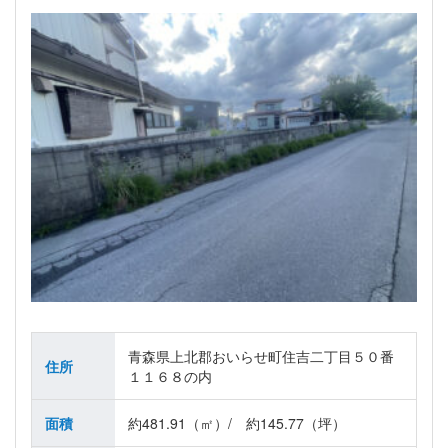
青森県上北郡おいらせ町住吉二丁目５０番
住所
１１６８の内
面積
約481.91（㎡）/ 約145.77（坪）