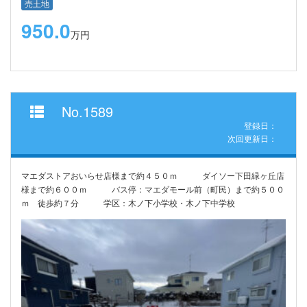
売土地
950.0
万円
No.1589
登録日：
次回更新日：
マエダストアおいらせ店様まで約４５０ｍ ダイソー下田緑ヶ丘店
様まで約６００ｍ バス停：マエダモール前（町民）まで約５００
ｍ 徒歩約７分 学区：木ノ下小学校・木ノ下中学校