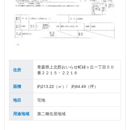
青森県上北郡おいらせ町緑ヶ丘一丁目５０
住所
番２２１５・２２１６
面積
約213.22（㎡）/ 約64.49（坪）
地目
宅地
用途地域
第二種住居地域