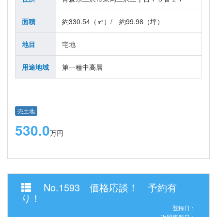
面積
約330.54（㎡）/ 約99.98（坪）
地目
宅地
用途地域
第一種中高層
売土地
530.0
万円
No.1593 価格応談！ 予約有
り！
登録日：
次回更新日：