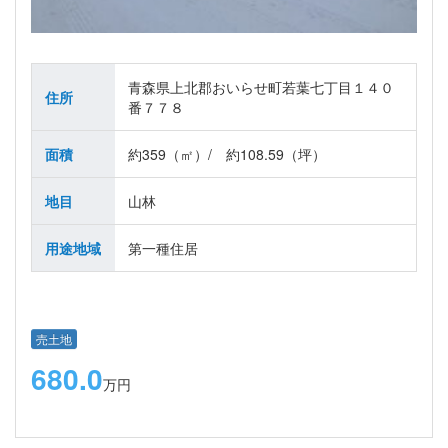
青森県上北郡おいらせ町若葉七丁目１４０
住所
番７７８
面積
約359（㎡）/ 約108.59（坪）
地目
山林
用途地域
第一種住居
売土地
680.0
万円