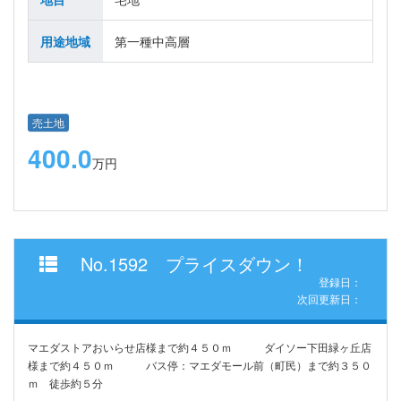
用途地域
第一種中高層
売土地
400.0
万円
No.1592 プライスダウン！
登録日：
次回更新日：
マエダストアおいらせ店様まで約４５０ｍ ダイソー下田緑ヶ丘店
様まで約４５０ｍ バス停：マエダモール前（町民）まで約３５０
ｍ 徒歩約５分