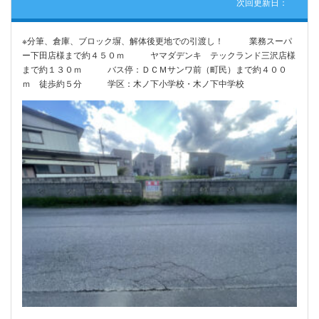
次回更新日：
※分筆、倉庫、ブロック塀、解体後更地での引渡し！ 業務スーパ
ー下田店様まで約４５０ｍ ヤマダデンキ テックランド三沢店様
まで約１３０ｍ バス停：ＤＣＭサンワ前（町民）まで約４００
ｍ 徒歩約５分 学区：木ノ下小学校・木ノ下中学校