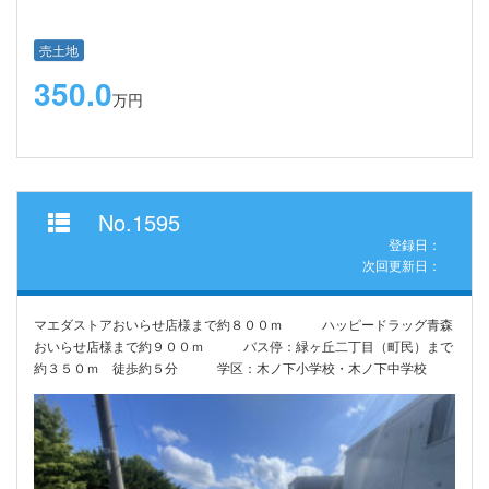
売土地
350.0
万円
No.1595
登録日：
次回更新日：
マエダストアおいらせ店様まで約８００ｍ ハッピードラッグ青森
おいらせ店様まで約９００ｍ バス停：緑ヶ丘二丁目（町民）まで
約３５０ｍ 徒歩約５分 学区：木ノ下小学校・木ノ下中学校