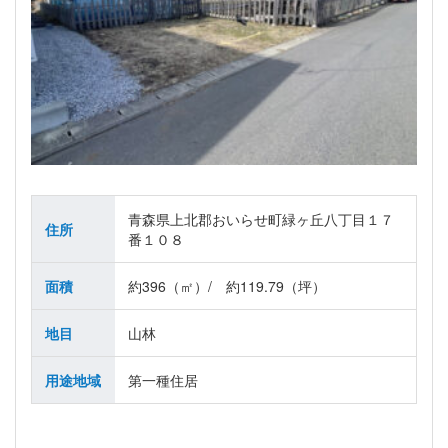
青森県上北郡おいらせ町緑ヶ丘八丁目１７
住所
番１０８
面積
約396（㎡）/ 約119.79（坪）
地目
山林
用途地域
第一種住居