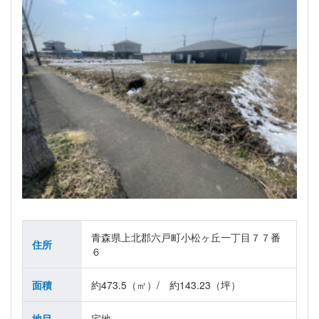
青森県上北郡六戸町小松ヶ丘一丁目７７番
住所
６
面積
約473.5（㎡）/ 約143.23（坪）
地目
宅地