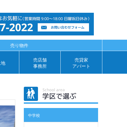
売り物件
売店舗
売貸家
土地
事務所
アパート
学区で
中学校