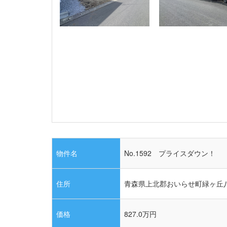
物件名
No.1592 プライスダウン！
住所
青森県上北郡おいらせ町緑ヶ丘
価格
827.0
万円