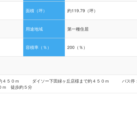
面積（坪）
約119.79（坪）
用途地域
第一種住居
容積率（％）
200（％）
で約４５０ｍ ダイソー下田緑ヶ丘店様まで約４５０ｍ バス停
０ｍ 徒歩約５分