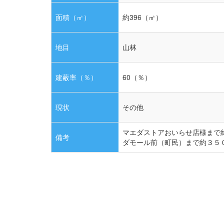
面積（㎡）
約396（㎡）
地目
山林
建蔽率（％）
60（％）
現状
その他
マエダストアおいらせ店様ま
備考
ダモール前（町民）まで約３５