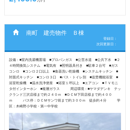
南町 建売物件 Ｂ棟
登録日：
次回更新日：
設備：■室内洗濯機置場 ■プロパンガス ■公営水道 ■公共下水 ■２
４時間換気システム ■電気有 ■照明器具付き ■駐車２台可 ■ガス
コンロ ■コンロ２口以上 ■食器洗い乾燥機 ■システムキッチン ■
対面式キッチン ■コンロ３口 ■バス・トイレ別 ■追焚機能浴室 ■
浴室乾燥機 ■温水洗浄便座 ■浴室１坪以上 ■エアコン ■ＴＶモニ
タ付インターホン ■複層ガラス 周辺環境：■ヤマダデンキ テッ
クランド三沢店様まで約２４０ｍ ■ＤＣＭ下田店様まで約４００
ｍ バス停：ＤＣＭサンワ前まで約３００ｍ 徒歩約４分 学
区：木崎野小学校・第一中学校