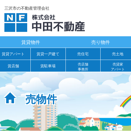
三沢市の不動産管理会社
賃貸物件
売り物件
賃貸アパート
賃貸一戸建て
売住宅
売土地
売店舗
売貸家
賃店舗
賃駐車場
事務所
アパート
売物件