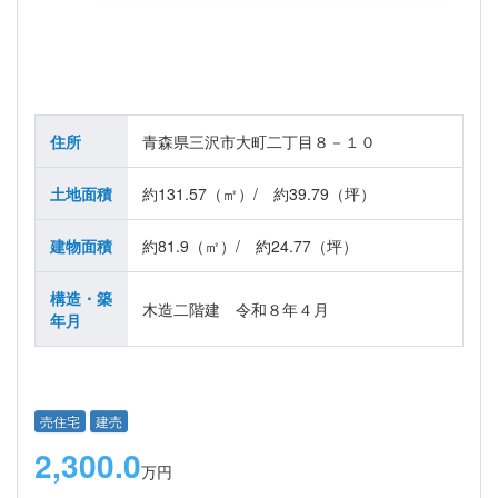
住所
青森県三沢市大町二丁目８－１０
土地面積
約131.57（㎡）/ 約39.79（坪）
建物面積
約81.9（㎡）/ 約24.77（坪）
構造・築
木造二階建 令和８年４月
年月
売住宅
建売
2,300.0
万円