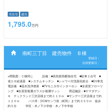
売住宅
建売
1,795.0
万円
南町三丁目 建売物件 Ｂ棟
登録日：
次回更新日：
※間取図：Ｃ棟同じ 設備：■高気密高断熱住宅 ■駐車２台可 ■
省エネ給湯器 ■システムキッチン ■シャワー付洗面化粧台 ■EV車充
電設備 ■温水洗浄便座 ■TVモニタ付インターホン ■全居室フローリ
ング ■全居室複層ガラスか複層サッシ 周辺施設：■ヤマダデン
キ テックランド三沢店様まで約１１０ｍ ■サンデー三沢店様まで約
１２０ｍ バス停：DCMサンワ前（町民）まで約３５０ｍ 徒歩
約５分 学区：木ノ下小学校・木ノ下中学校