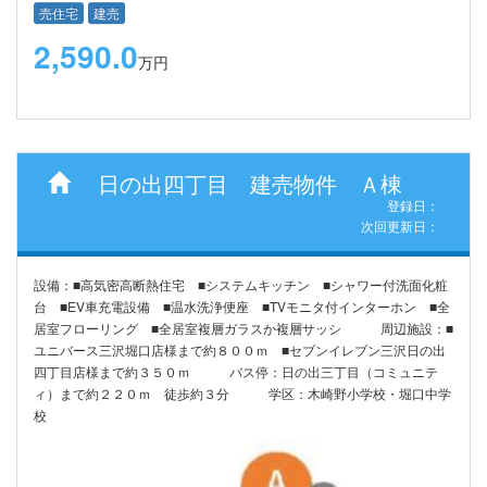
売住宅
建売
2,590.0
万円
日の出四丁目 建売物件 Ａ棟
登録日：
次回更新日：
設備：■高気密高断熱住宅 ■システムキッチン ■シャワー付洗面化粧
台 ■EV車充電設備 ■温水洗浄便座 ■TVモニタ付インターホン ■全
居室フローリング ■全居室複層ガラスか複層サッシ 周辺施設：■
ユニバース三沢堀口店様まで約８００ｍ ■セブンイレブン三沢日の出
四丁目店様まで約３５０ｍ バス停：日の出三丁目（コミュニテ
ィ）まで約２２０ｍ 徒歩約３分 学区：木崎野小学校・堀口中学
校