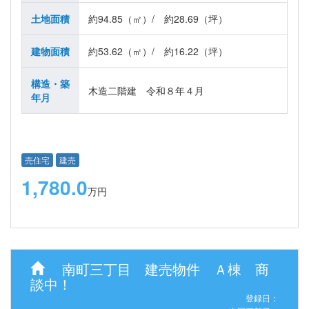
土地面積
約94.85（㎡）/ 約28.69（坪）
建物面積
約53.62（㎡）/ 約16.22（坪）
構造・築
木造二階建 令和８年４月
年月
売住宅
建売
1,780.0
万円
南町三丁目 建売物件 Ａ棟 商
談中！
登録日：