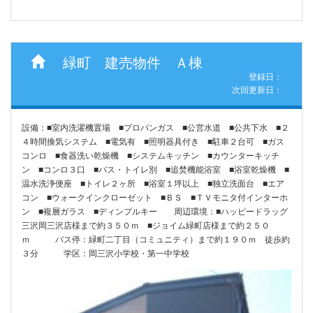
緑町 建売物件 Ａ棟
登録日：
次回更新日：
設備：■室内洗濯機置場 ■プロパンガス ■公営水道 ■公共下水 ■２
４時間換気システム ■電気有 ■照明器具付き ■駐車２台可 ■ガス
コンロ ■食器洗い乾燥機 ■システムキッチン ■カウンターキッチ
ン ■コンロ３口 ■バス・トイレ別 ■追焚機能浴室 ■浴室乾燥機 ■
温水洗浄便座 ■トイレ２ヶ所 ■浴室１坪以上 ■独立洗面台 ■エア
コン ■ウォークインクローゼット ■ＢＳ ■ＴＶモニタ付インターホ
ン ■複層ガラス ■ディンプルキー 周辺環境：■ハッピードラッグ
三沢岡三沢店様まで約３５０ｍ ■ジョイム緑町店様まで約２５０
ｍ バス停：緑町二丁目（コミュニティ）まで約１９０ｍ 徒歩約
３分 学区：岡三沢小学校・第一中学校