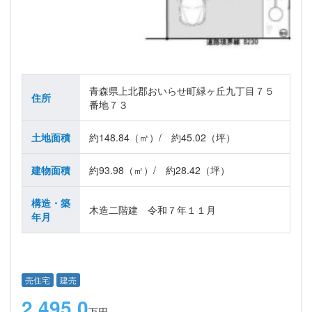
青森県上北郡おいらせ町緑ヶ丘九丁目７５
住所
番地７３
土地面積
約148.84（㎡）/ 約45.02（坪）
建物面積
約93.98（㎡）/ 約28.42（坪）
構造・築
木造二階建 令和７年１１月
年月
売住宅
建売
2,495.0
万円