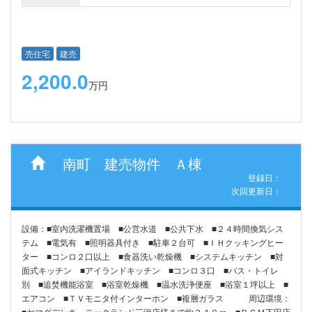
売住宅
建売
2,200.0
万円
南町 建売物件 Ａ棟
登録日：
次回更新日：
設備：■室内洗濯機置場 ■公営水道 ■公共下水 ■２４時間換気シス
テム ■電気有 ■照明器具付き ■駐車２台可 ■ＩＨクッキングヒー
ター ■コンロ２口以上 ■食器洗い乾燥機 ■システムキッチン ■対
面式キッチン ■アイランドキッチン ■コンロ３口 ■バス・トイレ
別 ■追焚機能浴室 ■浴室乾燥機 ■温水洗浄便座 ■浴室１坪以上 ■
エアコン ■ＴＶモニタ付インターホン ■複層ガラス 周辺環境：
■ヤマダデンキ テックランド三沢店様まで約２４０ｍ ■ＤＣＭ下田店