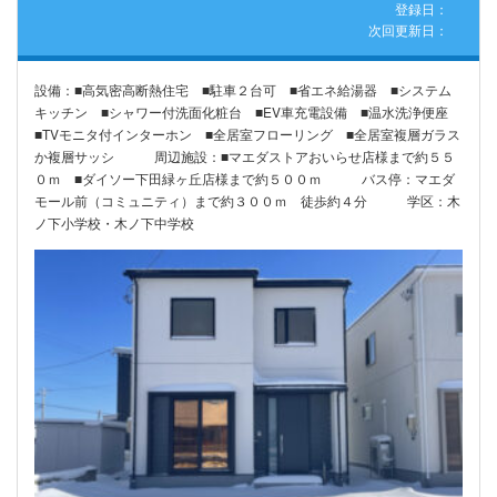
登録日：
次回更新日：
設備：■高気密高断熱住宅 ■駐車２台可 ■省エネ給湯器 ■システム
キッチン ■シャワー付洗面化粧台 ■EV車充電設備 ■温水洗浄便座
■TVモニタ付インターホン ■全居室フローリング ■全居室複層ガラス
か複層サッシ 周辺施設：■マエダストアおいらせ店様まで約５５
０ｍ ■ダイソー下田緑ヶ丘店様まで約５００ｍ バス停：マエダ
モール前（コミュニティ）まで約３００ｍ 徒歩約４分 学区：木
ノ下小学校・木ノ下中学校