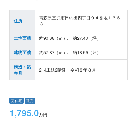
青森県三沢市日の出四丁目９４番地１３８
住所
３
土地面積
約90.68（㎡）/ 約27.43（坪）
建物面積
約57.87（㎡）/ 約16.59（坪）
構造・築
2×4工法2階建 令和８年８月
年月
売住宅
建売
1,795.0
万円