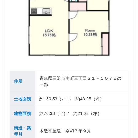
青森県三沢市南町三丁目３１－１０７５の
住所
一部
土地面積
約159.53（㎡）/ 約48.25（坪）
建物面積
約70.38（㎡）/ 約21.28（坪）
構造・築
木造平屋建 令和７年９月
年月