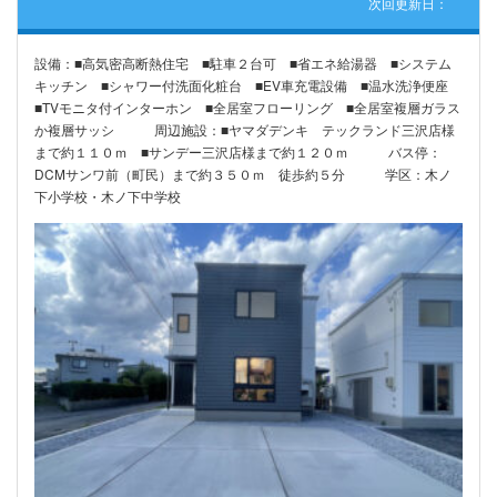
次回更新日：
設備：■高気密高断熱住宅 ■駐車２台可 ■省エネ給湯器 ■システム
キッチン ■シャワー付洗面化粧台 ■EV車充電設備 ■温水洗浄便座
■TVモニタ付インターホン ■全居室フローリング ■全居室複層ガラス
か複層サッシ 周辺施設：■ヤマダデンキ テックランド三沢店様
まで約１１０ｍ ■サンデー三沢店様まで約１２０ｍ バス停：
DCMサンワ前（町民）まで約３５０ｍ 徒歩約５分 学区：木ノ
下小学校・木ノ下中学校