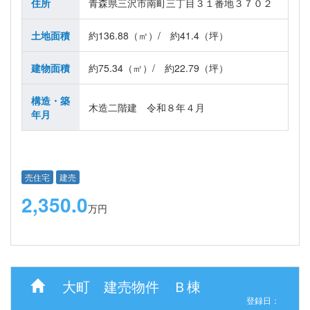
住所
青森県三沢市南町三丁目３１番地３７０２
土地面積
約136.88（㎡）/ 約41.4（坪）
建物面積
約75.34（㎡）/ 約22.79（坪）
構造・築
木造二階建 令和８年４月
年月
売住宅
建売
2,350.0
万円
大町 建売物件 Ｂ棟
登録日：