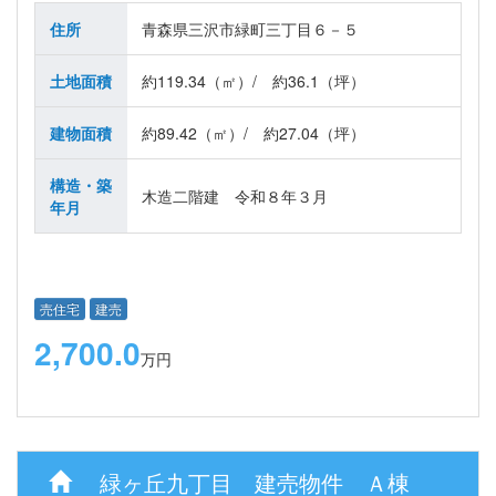
住所
青森県三沢市緑町三丁目６－５
土地面積
約119.34（㎡）/ 約36.1（坪）
建物面積
約89.42（㎡）/ 約27.04（坪）
構造・築
木造二階建 令和８年３月
年月
売住宅
建売
2,700.0
万円
緑ヶ丘九丁目 建売物件 Ａ棟