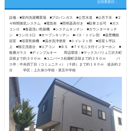
次回更新日：
設備：■室内洗濯機置場 ■プロパンガス ■公営水道 ■公共下水 ■２
４時間換気システム ■電気有 ■照明器具付き ■駐車２台可 ■ガス
コンロ ■食器洗い乾燥機 ■システムキッチン ■カウンターキッチ
ン ■コンロ３口 ■オープンキッチン ■バス・トイレ別 ■追焚機能
浴室 ■浴室乾燥機 ■温水洗浄便座 ■トイレ２ヶ所 ■浴室１坪以
上 ■独立洗面台 ■エアコン ■ＢＳ ■ＴＶモニタ付インターホン ■
複層ガラス ■ディンプルキー 周辺環境：■マックスバリュ三沢大町
店様まで約３００ｍ ■ユニバース松園町店様まで約２９０ｍ バ
ス停：中央四丁目（コミュニティ）（十鉄）まで約１６０ｍ 徒歩約２
分 学区：上久保小学校・第五中学校