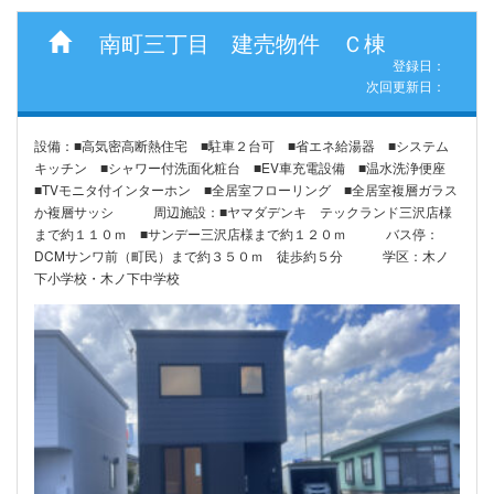
南町三丁目 建売物件 Ｃ棟
登録日：
次回更新日：
設備：■高気密高断熱住宅 ■駐車２台可 ■省エネ給湯器 ■システム
キッチン ■シャワー付洗面化粧台 ■EV車充電設備 ■温水洗浄便座
■TVモニタ付インターホン ■全居室フローリング ■全居室複層ガラス
か複層サッシ 周辺施設：■ヤマダデンキ テックランド三沢店様
まで約１１０ｍ ■サンデー三沢店様まで約１２０ｍ バス停：
DCMサンワ前（町民）まで約３５０ｍ 徒歩約５分 学区：木ノ
下小学校・木ノ下中学校