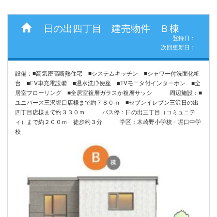
日の出四丁目 建売物件 Ｂ棟
登録日：
次回更新日：
設備：■高気密高断熱住宅 ■システムキッチン ■シャワー付洗面化粧
台 ■EV車充電設備 ■温水洗浄便座 ■TVモニタ付インターホン ■全
居室フローリング ■全居室複層ガラスか複層サッシ 周辺施設：■
ユニバース三沢堀口店様まで約７８０ｍ ■セブンイレブン三沢日の出
四丁目店様まで約３３０ｍ バス停：日の出三丁目（コミュニテ
ィ）まで約２００ｍ 徒歩約３分 学区：木崎野小学校・堀口中学
校