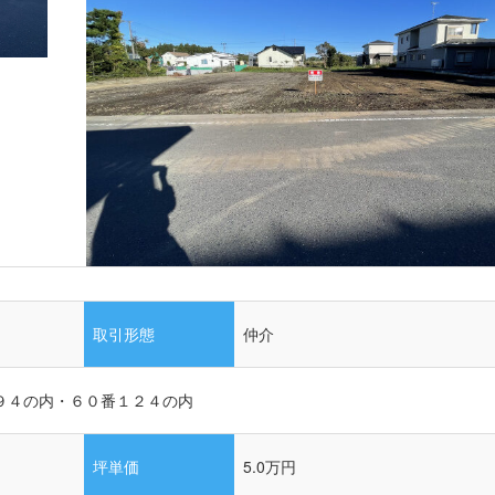
取引形態
仲介
９４の内・６０番１２４の内
坪単価
5.0万円