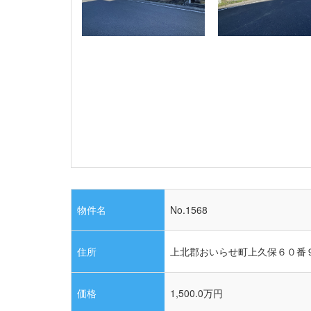
物件名
No.1568
住所
上北郡おいらせ町上久保６０番
価格
1,500.0
万円