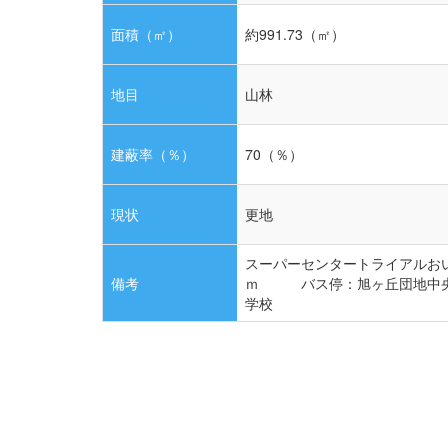
面積（㎡）
約991.73（㎡）
地目
山林
建蔽率（％）
70（％）
現状
更地
スーパーセンタートライアル
備考
ｍ バス停：旭ヶ丘団地中央
学校