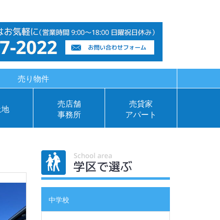
売り物件
売店舗
売貸家
土地
事務所
アパート
学区で
中学校