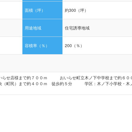
面積（坪）
約300（坪）
用途地域
住宅誘導地域
容積率（％）
200（％）
おいらせ店様まで約７００ｍ おいらせ町立木ノ下中学校まで約６０
（町民）まで約４００ｍ 徒歩約５分 学区：木ノ下小学校・木