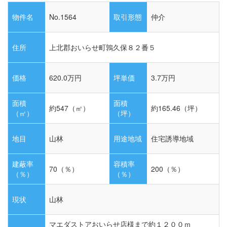
物件名
No.1564
取引形態
仲介
住所
上北郡おいらせ町鶉久保８２番５
価格
620.0
万円
坪単価
3.7万円
面積
面積
約547（㎡）
約165.46（坪）
（㎡）
（坪）
地目
山林
用途地域
住宅誘導地域
建蔽率
容積率
70（％）
200（％）
（％）
（％）
現状
山林
マエダストアおいらせ店様まで約１２００ｍ