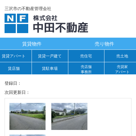
三沢市の不動産管理会社
賃貸物件
売り物件
賃貸アパート
賃貸一戸建て
売住宅
売土地
売店舗
売貸家
賃店舗
賃駐車場
事務所
アパート
登録日：
次回更新日：