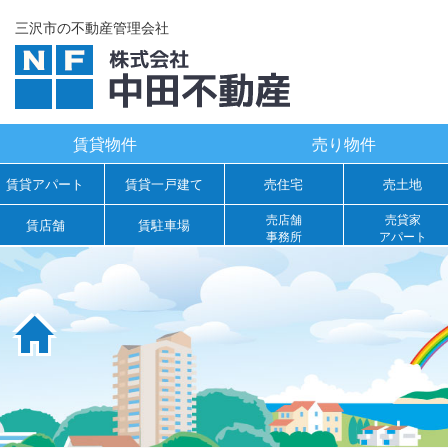
三沢市の不動産管理会社
賃貸物件
売り物件
賃貸アパート
賃貸一戸建て
売住宅
売土地
売店舗
売貸家
賃店舗
賃駐車場
事務所
アパート