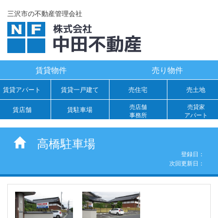
三沢市の不動産管理会社
賃貸物件
売り物件
賃貸アパート
賃貸一戸建て
売住宅
売土地
売店舗
売貸家
賃店舗
賃駐車場
事務所
アパート
高橋駐車場
登録日：
次回更新日：