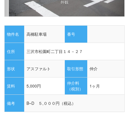
外観
物件名
高橋駐車場
番号
住所
三沢市松園町二丁目１４－２７
形状
アスファルト
取引形態
仲介
仲介料
賃料
5,000
円
1ヶ月
（税別）
備考
B~D ５,０００円（税込）