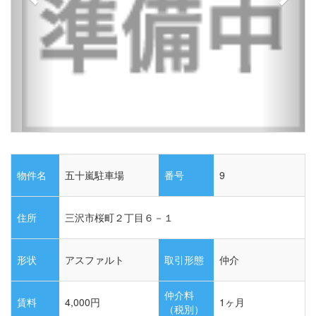
物件名
五十嵐駐車場
番号
9
住所
三沢市桜町２丁目６－１
形状
アスファルト
取引形態
仲介
仲介料
賃料
4,000
円
1ヶ月
（税別）