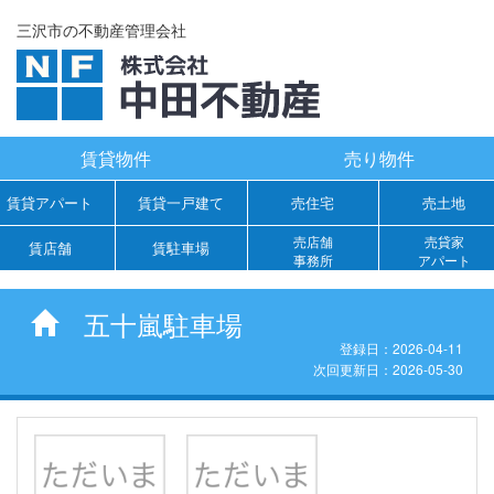
三沢市の不動産管理会社
賃貸物件
売り物件
賃貸アパート
賃貸一戸建て
売住宅
売土地
売店舗
売貸家
賃店舗
賃駐車場
事務所
アパート
五十嵐駐車場
登録日：2026-04-11
次回更新日：2026-05-30